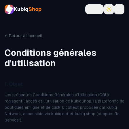
Kubiq
Shop
🇫🇷
← Retour à l'accueil
Conditions générales
d'utilisation
1. Objet
Les présentes Conditions Générales d'Utilisation (CGU)
régissent l'accès et l'utilisation de KubiqShop, la plateforme de
boutiques en ligne et de click & collect proposée par Kubiq
Network, accessible via kubiq.net et kubiq.shop (ci-après "le
Service").