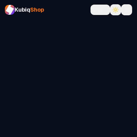
Kubiq
Shop
🇫🇷